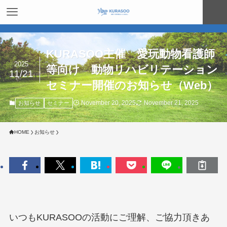
KURASOO主催 愛玩動物看護師
2025
等向け 動物リハビリテーション
11/21
セミナー開催のお知らせ（Web）
November 20, 2025
November 21, 2025
お知らせ
セミナー
HOME
お知らせ
いつもKURASOOの活動にご理解、ご協力頂きあ
am
ebook